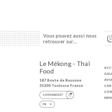
Vous pouvez aussi nous
retrouver sur…
Le Mékong - Thaï
ACC
Food
GAL
AVI
187 Route de Bayonne
31300 Toulouse France
CAR
CON
+33534465327
MEN
FR