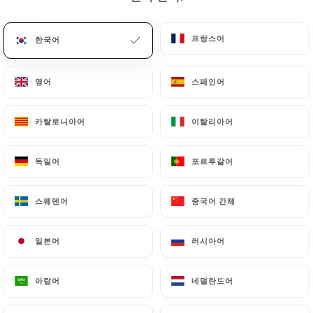
메뉴
KO
프랑스어
프랑스어
한국어
한국어
영어
영어
스페인어
스페인어
카탈로니아어
카탈로니아어
이탈리아어
이탈리아어
/
홈
연락처
연락처
독일어
독일어
포르투갈어
포르투갈어
스웨덴어
스웨덴어
중국어 간체
중국어 간체
일본어
일본어
러시아어
러시아어
아랍어
아랍어
네덜란드어
네덜란드어
Le Mékong - Thaï Food