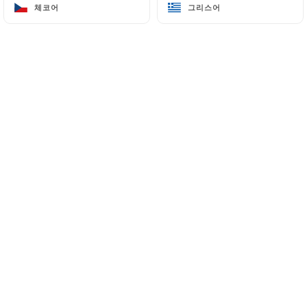
체코어
체코어
그리스어
그리스어
187 Route de Bayonne
31300 Toulouse France
+33534465327
이름
이메일
전화번호