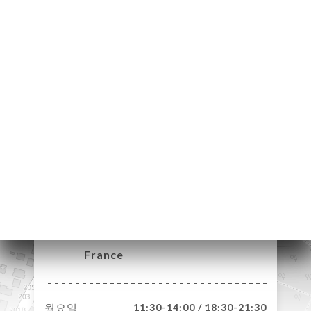
약
기
문
기
러
뷰
뉴
락
187 Route de
Bayonne
31300 Toulouse
France
월요일
11:30-14:00 / 18:30-21:30